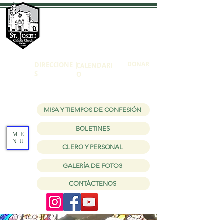
Iglesia católica
de San José
1150 W Holt Ave Pomona, CA 91768
|
DONAR
DIRECCIONE
|
CALENDARI
S
O
MISA Y TIEMPOS DE CONFESIÓN
BOLETINES
ME
NU
CLERO Y PERSONAL
GALERÍA DE FOTOS
CONTÁCTENOS