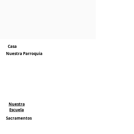
Casa
Nuestra Parroquia
¡Bienvenido!
Historia
Misión
Tiempos de Misas
Ubicación y Direcciones
Boletines
Personal
Nuestra
Escuela
Sacramentos
Bautismo
Eucaristía