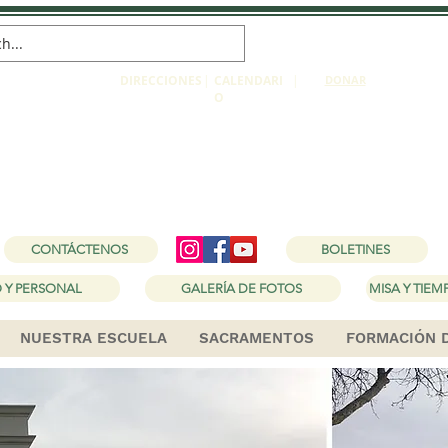
DIRECCIONES
|
CALENDARI
|
DONAR
O
lesia católica de San
1150 W Holt Ave Pomona, CA 91768
CONTÁCTENOS
BOLETINES
 Y PERSONAL
GALERÍA DE FOTOS
NUESTRA ESCUELA
SACRAMENTOS
FORMACIÓN 